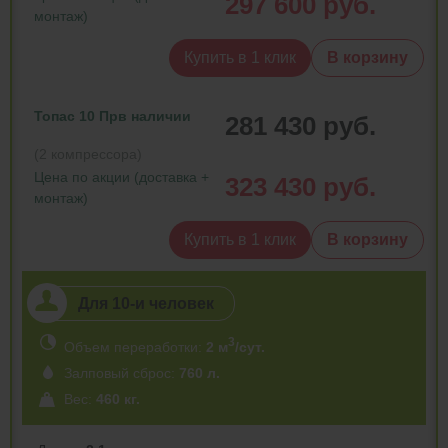
297 600 руб.
монтаж)
Купить в 1 клик
В корзину
Топас 10 Пр
в наличии
281 430 руб.
(2 компрессора)
Цена по акции (доставка +
323 430 руб.
монтаж)
Купить в 1 клик
В корзину
Для 10-и человек
3
Объем переработки:
2 м
/сут.
Залповый сброс:
760 л.
Вес:
460 кг.