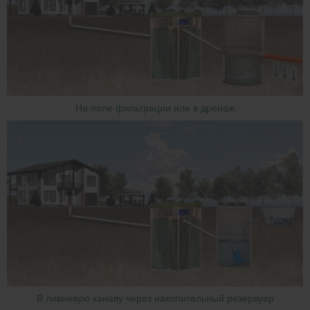
На поле фильтрации или в дренаж
В ливневую канаву через накопительный резервуар