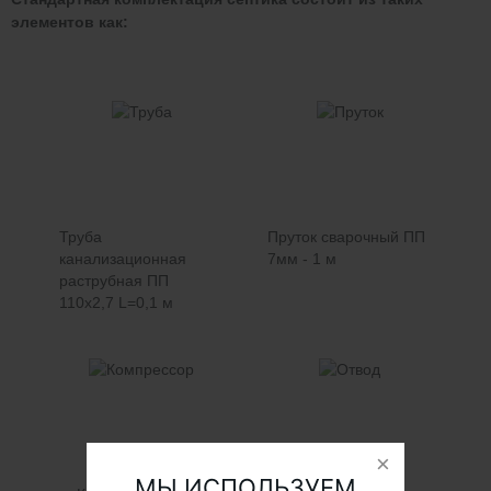
элементов как:
Труба
Пруток сварочный ПП
канализационная
7мм - 1 м
раструбная ПП
110х2,7 L=0,1 м
МЫ ИСПОЛЬЗУЕМ