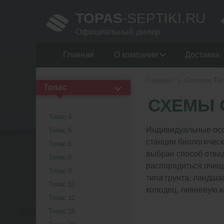
TOPAS
-SEPTIKI.RU
Официальный дилер
Главная
О компании
Доставка
Главная
Септики То
Топас
СХЕМЫ 
Топас 4
Индивидуальные осо
Топас 5
станции биологическ
Топас 6
выбран способ отвед
Топас 8
распорядиться очищ
Топас 9
типа грунта, ландш
Топас 10
колодец, ливневую к
Топас 12
Топас 15