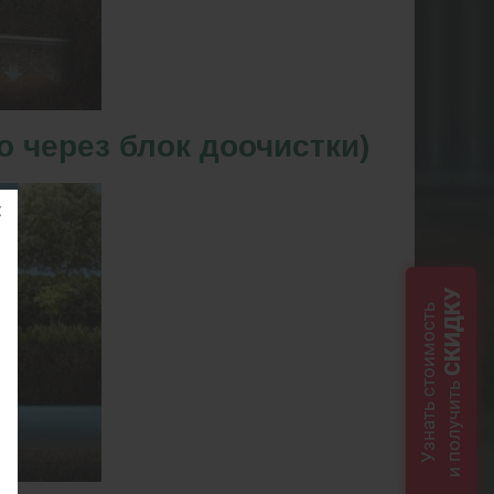
 через блок доочистки)
СКИДКУ
Узнать стоимость
и получить