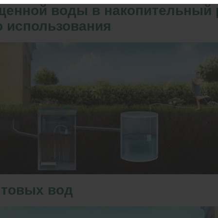
щенной воды в накопительный 
о использования
нтовых вод