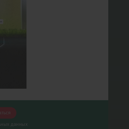
аться
ьных данных