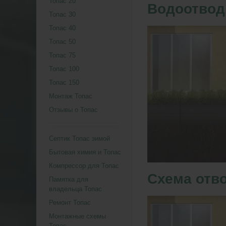
Топас 20
Водоотвод
Топас 30
Топас 40
Топас 50
Топас 75
Топас 100
Топас 150
Монтаж Топас
Отзывы о Топас
Септик Топас зимой
Бытовая химия и Топас
Компрессор для Топас
Схема отв
Памятка для
владельца Топас
Ремонт Топас
Монтажные схемы
Топас