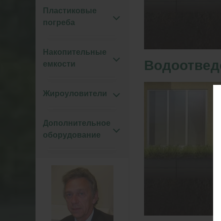
Пластиковые
погреба
Накопительные
Водоотведе
емкости
Жироуловители
Дополнительное
оборудование