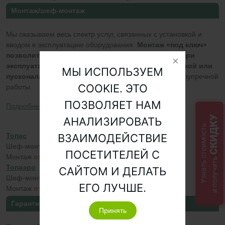
Монтаж/шеф-монтаж
Мы оказываем весь спектр услуг, связанных с установкой и
вводом в эксплуатацию оборудования.
Монтаж «под ключ»
позволит исключить возможные неисправности при
эксплуатации, вызванные неправильной установкой или
МЫ ИСПОЛЬЗУЕМ
пусконаладкой
, и даст 100% гарантию качества и безупречной
COOKIE. ЭТО
работы.
ПОЗВОЛЯЕТ НАМ
Подробнее о монтаже >>
СКИДКУ
АНАЛИЗИРОВАТЬ
Узнать стоимость
ВЗАИМОДЕЙСТВИЕ
Топас
Шеф-монтаж
от 8 250 руб.
ПОСЕТИТЕЛЕЙ С
Монтаж
от 26 450 руб.
и получить
Топаэро
САЙТОМ И ДЕЛАТЬ
Шеф-монтаж
от 13 688 руб.
ЕГО ЛУЧШЕ.
Монтаж
от 30 000 руб.
Гарантии
Принять