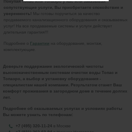
Покупая Топас или Топаэро у нас или заказывая
сопутствующие услуги, Вы приобретаете спокойствие и
уверенность!
Мы готовы поручиться за качество
продаваемого канализационного оборудования и оказываемых
услуг! На все продаваемые системы и услуги действует
длительная гарантия!!!
Подробнее о
Гарантии
на оборудование, монтаж,
комплектующие.
Доверьте поддержание экологической чистоты
высококачественным системам очистки воды Топас и
Топаэро, а выбор и установку оборудования -
специалистам нашей компании. Результатом станет Ваш
комфорт проживания в загородном доме в течение долгих
лет.
Подробнее об оказываемых услугах и условиях работы
Вы можете узнать по телефонам:
+7 (495) 320-11-24
в Москве